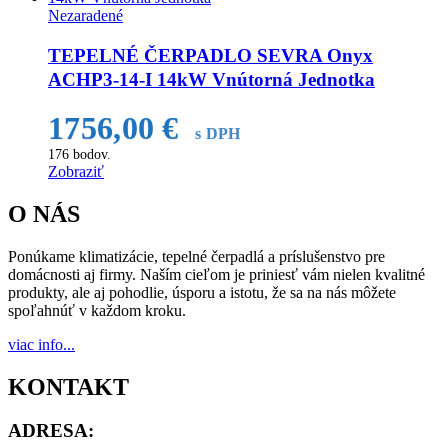
Nezaradené
TEPELNÉ ČERPADLO SEVRA Onyx
ACHP3-14-I 14kW Vnútorná Jednotka
1756,00
€
s DPH
176
bodov.
Zobraziť
O NÁS
Ponúkame klimatizácie, tepelné čerpadlá a príslušenstvo pre
domácnosti aj firmy. Naším cieľom je priniesť vám nielen kvalitné
produkty, ale aj pohodlie, úsporu a istotu, že sa na nás môžete
spoľahnúť v každom kroku.
viac info...
KONTAKT
ADRESA: