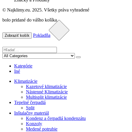
© Najklimy.eu. 2025. Všetky práva vyhradené
bolo pridané do vášho košíka.
Pokladňa
Zobraziť košík
Kategórie
Iné
Klimatizácie
Kazetové klimatizácie
Nástenné Klimatizácie
Multisplit klimatizácie
Tepelné čerpadlá
Split
Inštalačny materiál
Kondenz a čerpadlá kondenzátu
Konzoly
Medené potrubie