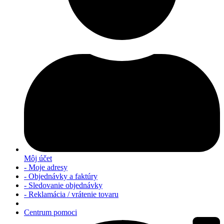
Môj účet
- Moje adresy
- Objednávky a faktúry
- Sledovanie objednávky
- Reklamácia / vrátenie tovaru
Centrum pomoci