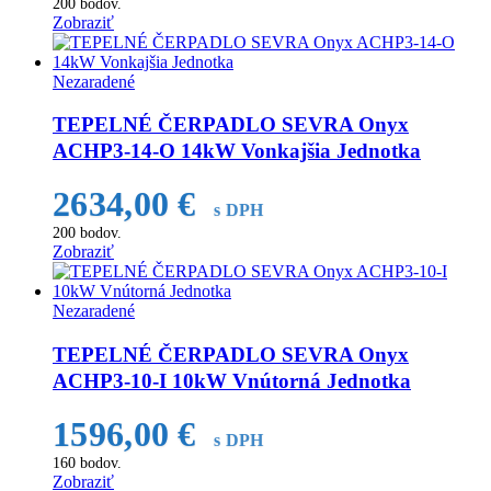
200
bodov.
Zobraziť
Nezaradené
TEPELNÉ ČERPADLO SEVRA Onyx
ACHP3-14-O 14kW Vonkajšia Jednotka
2634,00
€
s DPH
200
bodov.
Zobraziť
Nezaradené
TEPELNÉ ČERPADLO SEVRA Onyx
ACHP3-10-I 10kW Vnútorná Jednotka
1596,00
€
s DPH
160
bodov.
Zobraziť