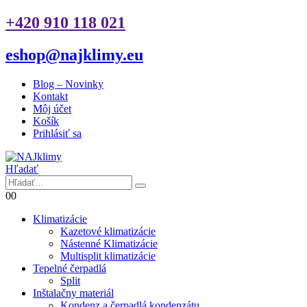
+420 910 118 021
eshop@najklimy.eu
Blog – Novinky
Kontakt
Môj účet
Košík
Prihlásiť sa
Hľadať
0
0
Klimatizácie
Kazetové klimatizácie
Nástenné Klimatizácie
Multisplit klimatizácie
Tepelné čerpadlá
Split
Inštalačny materiál
Kondenz a čerpadlá kondenzátu