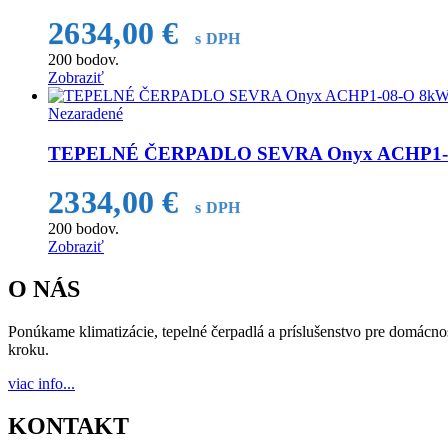
2634,00
€
s DPH
200
bodov.
Zobraziť
Nezaradené
TEPELNÉ ČERPADLO SEVRA Onyx ACHP1-08-
2334,00
€
s DPH
200
bodov.
Zobraziť
O NÁS
Ponúkame klimatizácie, tepelné čerpadlá a príslušenstvo pre domácnos
kroku.
viac info...
KONTAKT