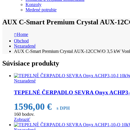
Konzoly
Medené potrubie
AUX C-Smart Premium Crystal AUX-12CC
Home
Obchod
Nezaradené
AUX C-Smart Premium Crystal AUX-12CCW/O 3,5 kW Vonka
Súvisiace produkty
Nezaradené
TEPELNÉ ČERPADLO SEVRA Onyx ACHP3-10-
1596,00
€
s DPH
160
bodov.
Zobraziť
Nezaradené