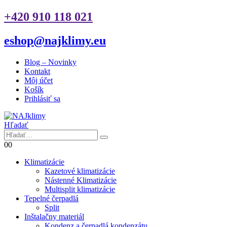
+420 910 118 021
eshop@najklimy.eu
Blog – Novinky
Kontakt
Môj účet
Košík
Prihlásiť sa
Hľadať
0
0
Klimatizácie
Kazetové klimatizácie
Nástenné Klimatizácie
Multisplit klimatizácie
Tepelné čerpadlá
Split
Inštalačny materiál
Kondenz a čerpadlá kondenzátu