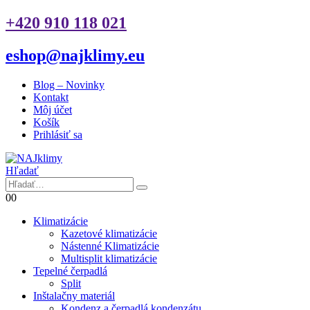
+420 910 118 021
eshop@najklimy.eu
Blog – Novinky
Kontakt
Môj účet
Košík
Prihlásiť sa
Hľadať
0
0
Klimatizácie
Kazetové klimatizácie
Nástenné Klimatizácie
Multisplit klimatizácie
Tepelné čerpadlá
Split
Inštalačny materiál
Kondenz a čerpadlá kondenzátu