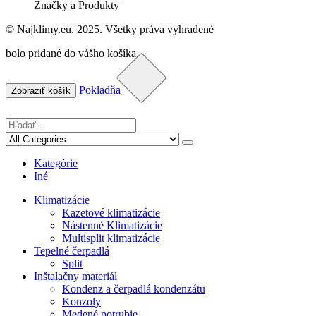
Značky a Produkty
© Najklimy.eu. 2025. Všetky práva vyhradené
bolo pridané do vášho košíka.
Pokladňa
Zobraziť košík
Kategórie
Iné
Klimatizácie
Kazetové klimatizácie
Nástenné Klimatizácie
Multisplit klimatizácie
Tepelné čerpadlá
Split
Inštalačny materiál
Kondenz a čerpadlá kondenzátu
Konzoly
Medené potrubie