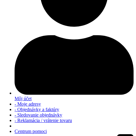
Môj účet
- Moje adresy
- Objednávky a faktúry
- Sledovanie objednávky
- Reklamácia / vrátenie tovaru
Centrum pomoci