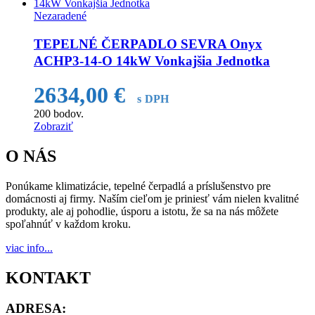
Nezaradené
TEPELNÉ ČERPADLO SEVRA Onyx
ACHP3-14-O 14kW Vonkajšia Jednotka
2634,00
€
s DPH
200
bodov.
Zobraziť
O NÁS
Ponúkame klimatizácie, tepelné čerpadlá a príslušenstvo pre
domácnosti aj firmy. Naším cieľom je priniesť vám nielen kvalitné
produkty, ale aj pohodlie, úsporu a istotu, že sa na nás môžete
spoľahnúť v každom kroku.
viac info...
KONTAKT
ADRESA: